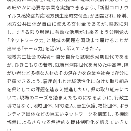
め細やかに必要な事業を実施できるよう、「新型コロナウ
イルス感染症対応地方創生臨時交付金」が創設され、原則、
地方公共団体が自由に使える交付金であるが、県政に対
し、できる限り県民に有効な活用が出来るよう公明党の
「ネットワーク力」と地域の問題を国政まで届けることが
出来る「チーム力」を活かし、訴えていきたい。
地域共生社会の実現～自分自身も就職氷河期世代である
が、ひきこもりの若者、就職氷河期世代を含めた中高年、障
がい者など多様な人材のその潜在力を企業や社会で存分に
発揮できるよう、雇用創出と地域活性化に向けた取り組み
を県としての課題を踏まえ推進したい。県の取り組みにつ
いて、現場のニーズを踏まえたものになるように、行政主
導ではなく、地域団体、NPO法人、更生保護、福祉団体、ボラ
ンティア団体などの幅広いネットワークを構築し、多機関
協働によるさらなる包括的支援体制強化を訴えていきた
い。