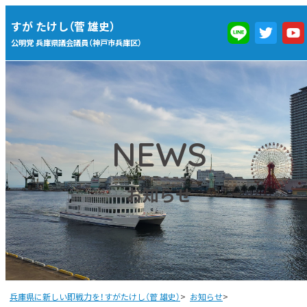
すが たけし（菅 雄史）
公明党 兵庫県議会議員（神戸市兵庫区）
NEWS
お知らせ
兵庫県に新しい即戦力を！すがたけし（菅 雄史）
>
お知らせ
>